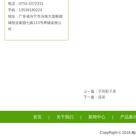
电话：0753-3372331
手机：13539180224
地址：广东省兴宁市兴南大道毅德
城创业家园七栋113号商铺金牧公
司
上一篇：
芋荷配子姜
下一篇：
蔬菜
首页
关于我们
新闻中心
产品展
|
|
|
CopyRight © 2